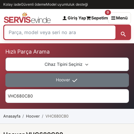
Kolay iade
Güvenli ödeme
Model uyumluluk desteği
0
Giriş Yap
Sepetim
Menü
Hızlı Parça Arama
Cihaz Tipini Seçiniz
Hoover
Anasayfa
Hoover
VHC680C80