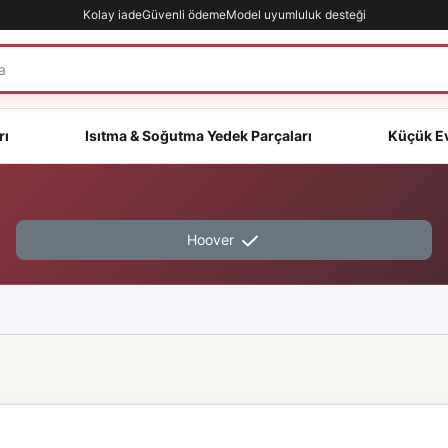
Kolay iade
Güvenli ödeme
Model uyumluluk desteği
rı
Isıtma & Soğutma Yedek Parçaları
Küçük Ev
Hoover