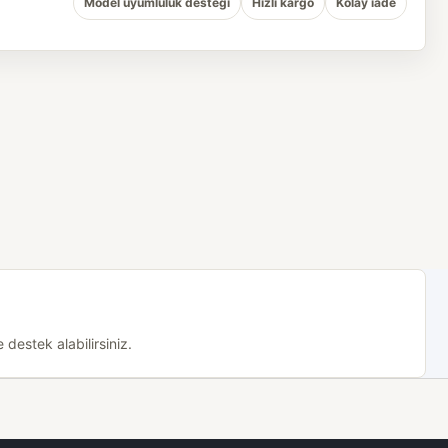
Model uyumluluk desteği
Hızlı kargo
Kolay iade
destek alabilirsiniz.