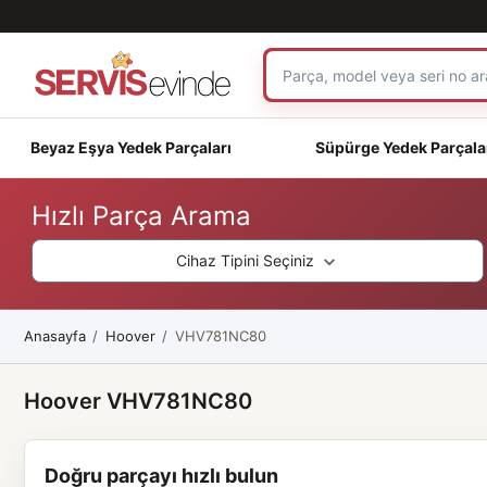
Beyaz Eşya Yedek Parçaları
Süpürge Yedek Parçala
Hızlı Parça Arama
Cihaz Tipini Seçiniz
Anasayfa
Hoover
VHV781NC80
Hoover VHV781NC80
Doğru parçayı hızlı bulun