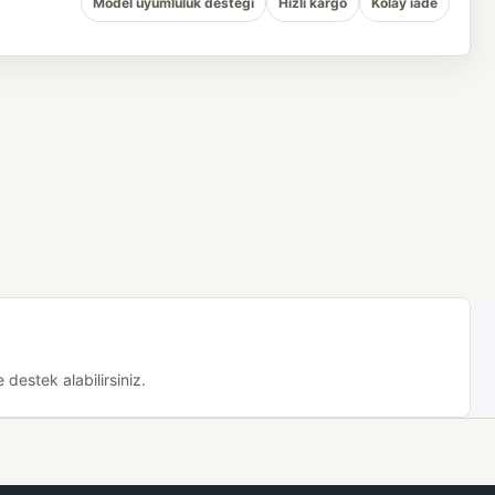
Model uyumluluk desteği
Hızlı kargo
Kolay iade
destek alabilirsiniz.