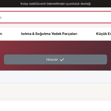
Kolay iade
Güvenli ödeme
Model uyumluluk desteği
rı
Isıtma & Soğutma Yedek Parçaları
Küçük Ev
Hoover