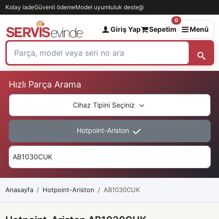
Kolay iade
Güvenli ödeme
Model uyumluluk desteği
0
Giriş Yap
Sepetim
Menü
Hızlı Parça Arama
Cihaz Tipini Seçiniz
Hotpoint-Ariston
Anasayfa
Hotpoint-Ariston
AB1030CUK