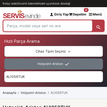
Kolay iade
Güvenli ödeme
Model uyumluluk desteği
0
Giriş Yap
Sepetim
Menü
Hızlı Parça Arama
Cihaz Tipini Seçiniz
Hotpoint-Ariston
Anasayfa
Hotpoint-Ariston
AL1059TUK