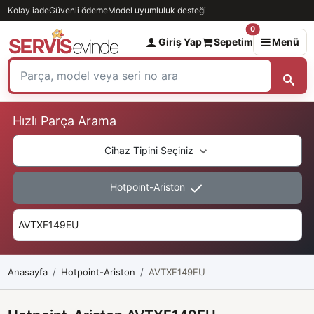
Kolay iade
Güvenli ödeme
Model uyumluluk desteği
0
Giriş Yap
Sepetim
Menü
Hızlı Parça Arama
Cihaz Tipini Seçiniz
Hotpoint-Ariston
Anasayfa
Hotpoint-Ariston
AVTXF149EU