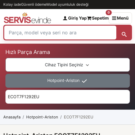
Kolay iade
Güvenli ödeme
Model uyumluluk desteği
0
Giriş Yap
Sepetim
Menü
Hızlı Parça Arama
Cihaz Tipini Seçiniz
Hotpoint-Ariston
Anasayfa
Hotpoint-Ariston
ECOT7F1292EU