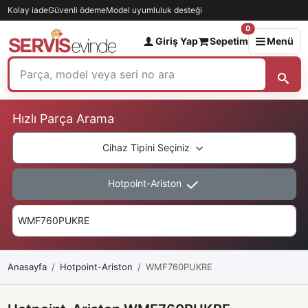
Kolay iade
Güvenli ödeme
Model uyumluluk desteği
0
Giriş Yap
Sepetim
Menü
Hızlı Parça Arama
Cihaz Tipini Seçiniz
Hotpoint-Ariston
Anasayfa
Hotpoint-Ariston
WMF760PUKRE