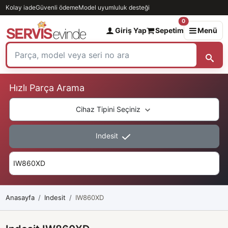
Kolay iade
Güvenli ödeme
Model uyumluluk desteği
0
Giriş Yap
Sepetim
Menü
Hızlı Parça Arama
Cihaz Tipini Seçiniz
Indesit
Anasayfa
Indesit
IW860XD