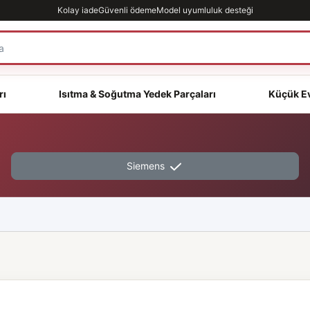
Kolay iade
Güvenli ödeme
Model uyumluluk desteği
rı
Isıtma & Soğutma Yedek Parçaları
Küçük Ev
Siemens