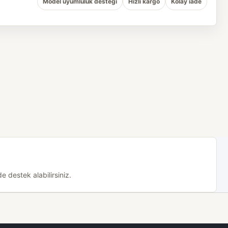
Model uyumluluk desteği
Hızlı kargo
Kolay iade
 destek alabilirsiniz.