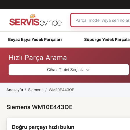
Beyaz Eşya Yedek Parçaları
Süpürge Yedek Parçala
Hızlı Parça Arama
Cihaz Tipini Seçiniz
Anasayfa
Siemens
WM10E443OE
Siemens WM10E443OE
Doğru parçayı hızlı bulun