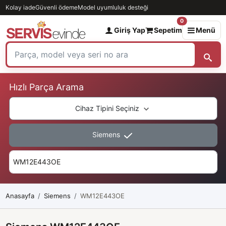
Kolay iade
Güvenli ödeme
Model uyumluluk desteği
0
Giriş Yap
Sepetim
Menü
Hızlı Parça Arama
Cihaz Tipini Seçiniz
Siemens
Anasayfa
Siemens
WM12E443OE