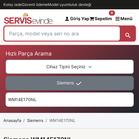
Kolay iade
Güvenli ödeme
Model uyumluluk desteği
0
Giriş Yap
Sepetim
Menü
Hızlı Parça Arama
Cihaz Tipini Seçiniz
Siemens
Anasayfa
Siemens
WM14E170NL