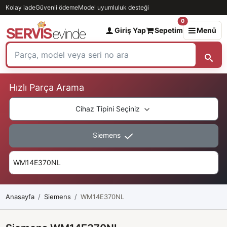
Kolay iade
Güvenli ödeme
Model uyumluluk desteği
0
Giriş Yap
Sepetim
Menü
Hızlı Parça Arama
Cihaz Tipini Seçiniz
Siemens
Anasayfa
Siemens
WM14E370NL