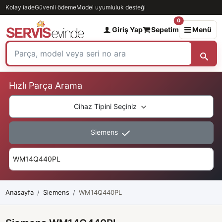
Kolay iade
Güvenli ödeme
Model uyumluluk desteği
0
Giriş Yap
Sepetim
Menü
Hızlı Parça Arama
Cihaz Tipini Seçiniz
Siemens
Anasayfa
Siemens
WM14Q440PL