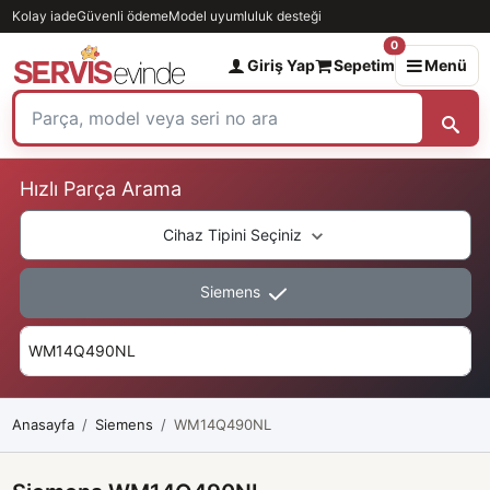
Kolay iade
Güvenli ödeme
Model uyumluluk desteği
0
Giriş Yap
Sepetim
Menü
Hızlı Parça Arama
Cihaz Tipini Seçiniz
Siemens
Anasayfa
Siemens
WM14Q490NL