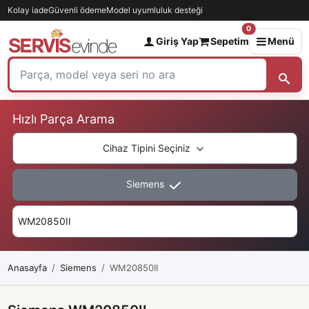
Kolay iade
Güvenli ödeme
Model uyumluluk desteği
0
Giriş Yap
Sepetim
Menü
Hızlı Parça Arama
Cihaz Tipini Seçiniz
Siemens
Anasayfa
Siemens
WM20850II