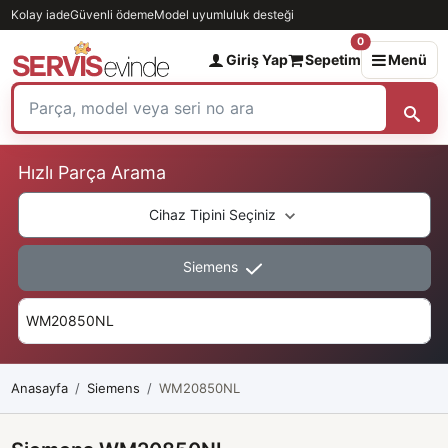
Kolay iade
Güvenli ödeme
Model uyumluluk desteği
0
Giriş Yap
Sepetim
Menü
Hızlı Parça Arama
Cihaz Tipini Seçiniz
Siemens
Anasayfa
Siemens
WM20850NL