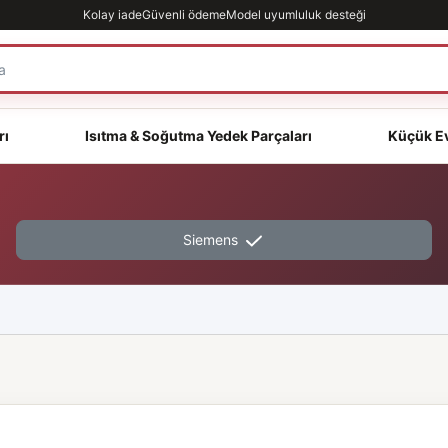
Kolay iade
Güvenli ödeme
Model uyumluluk desteği
rı
Isıtma & Soğutma Yedek Parçaları
Küçük Ev
Siemens