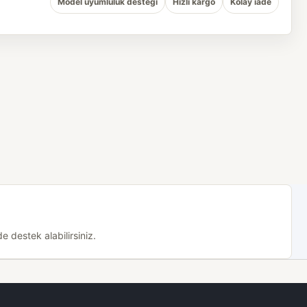
Model uyumluluk desteği
Hızlı kargo
Kolay iade
 destek alabilirsiniz.