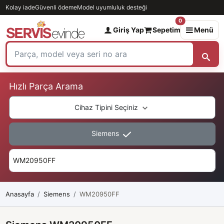
Kolay iade
Güvenli ödeme
Model uyumluluk desteği
0
Giriş Yap
Sepetim
Menü
Hızlı Parça Arama
Cihaz Tipini Seçiniz
Siemens
Anasayfa
Siemens
WM20950FF