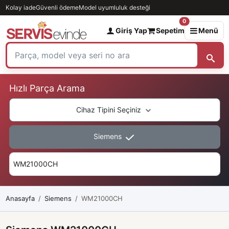
Kolay iade
Güvenli ödeme
Model uyumluluk desteği
0
Giriş Yap
Sepetim
Menü
Hızlı Parça Arama
Cihaz Tipini Seçiniz
Siemens
Anasayfa
Siemens
WM21000CH