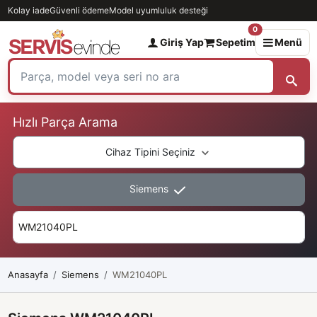
Kolay iade
Güvenli ödeme
Model uyumluluk desteği
0
Giriş Yap
Sepetim
Menü
Hızlı Parça Arama
Cihaz Tipini Seçiniz
Siemens
Anasayfa
Siemens
WM21040PL