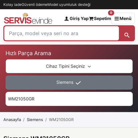
Kolay iade
Güvenli ödeme
Model uyumluluk desteği
0
Giriş Yap
Sepetim
Menü
Hızlı Parça Arama
Cihaz Tipini Seçiniz
Siemens
Anasayfa
Siemens
WM21050GR