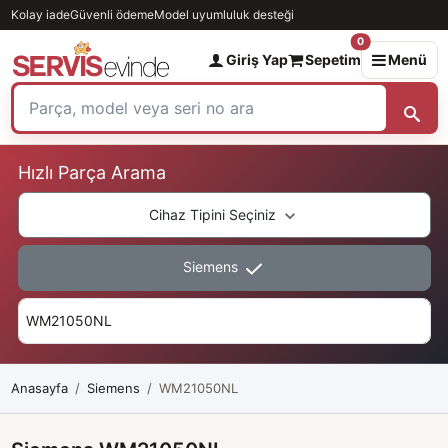
Kolay iade
Güvenli ödeme
Model uyumluluk desteği
0
Giriş Yap
Sepetim
Menü
Hızlı Parça Arama
Cihaz Tipini Seçiniz
Siemens
Anasayfa
Siemens
WM21050NL