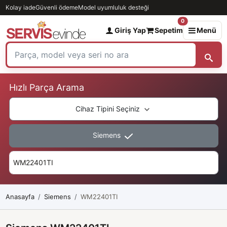
Kolay iade
Güvenli ödeme
Model uyumluluk desteği
0
Giriş Yap
Sepetim
Menü
Hızlı Parça Arama
Cihaz Tipini Seçiniz
Siemens
Anasayfa
Siemens
WM22401TI