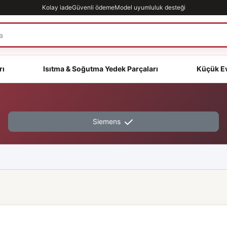
Kolay iade
Güvenli ödeme
Model uyumluluk desteği
rı
Isıtma & Soğutma Yedek Parçaları
Küçük Ev
Siemens