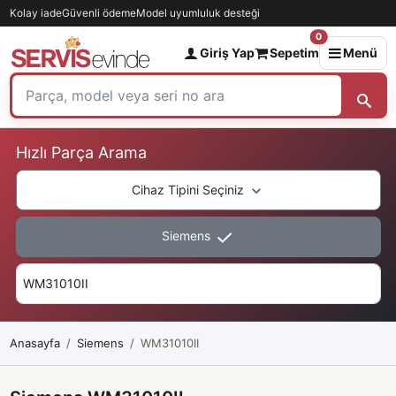
Kolay iade
Güvenli ödeme
Model uyumluluk desteği
0
Giriş Yap
Sepetim
Menü
Hızlı Parça Arama
Cihaz Tipini Seçiniz
Siemens
Anasayfa
Siemens
WM31010II