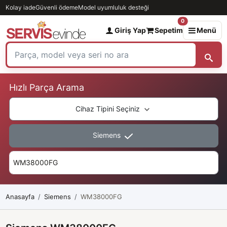
Kolay iade
Güvenli ödeme
Model uyumluluk desteği
0
Giriş Yap
Sepetim
Menü
Hızlı Parça Arama
Cihaz Tipini Seçiniz
Siemens
Anasayfa
Siemens
WM38000FG