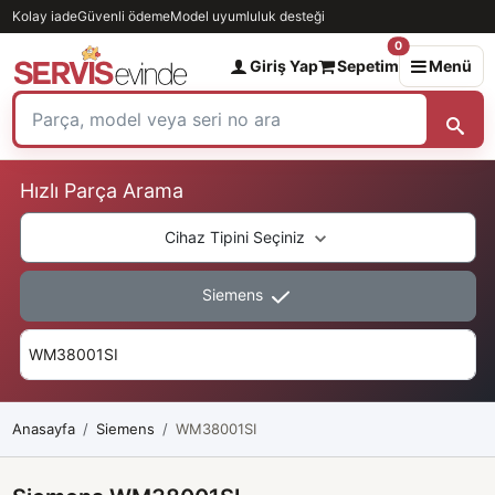
Kolay iade
Güvenli ödeme
Model uyumluluk desteği
0
Giriş Yap
Sepetim
Menü
Hızlı Parça Arama
Cihaz Tipini Seçiniz
Siemens
Anasayfa
Siemens
WM38001SI