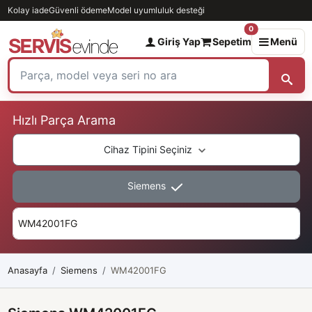
Kolay iade
Güvenli ödeme
Model uyumluluk desteği
0
Giriş Yap
Sepetim
Menü
Hızlı Parça Arama
Cihaz Tipini Seçiniz
Siemens
Anasayfa
Siemens
WM42001FG