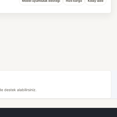
Model uyumluluk desteği
Hızlı kargo
Kolay iade
 destek alabilirsiniz.