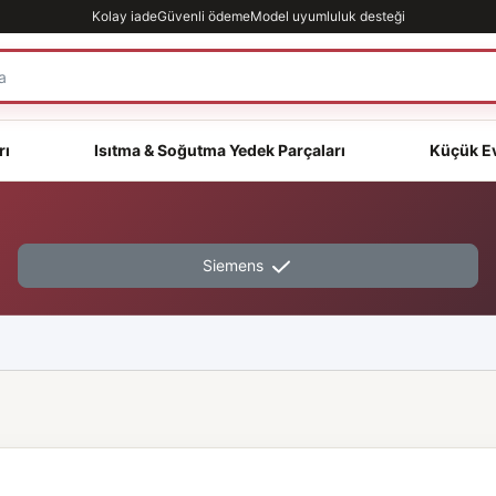
Kolay iade
Güvenli ödeme
Model uyumluluk desteği
rı
Isıtma & Soğutma Yedek Parçaları
Küçük Ev
Siemens