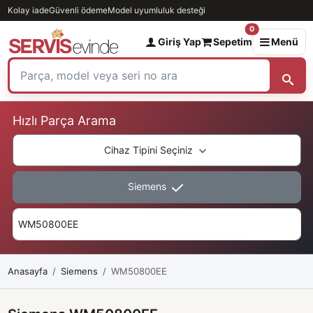
Kolay iade
Güvenli ödeme
Model uyumluluk desteği
0
Giriş Yap
Sepetim
Menü
Hızlı Parça Arama
Cihaz Tipini Seçiniz
Siemens
Anasayfa
Siemens
WM50800EE