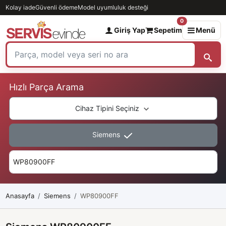
Kolay iade
Güvenli ödeme
Model uyumluluk desteği
0
Giriş Yap
Sepetim
Menü
Hızlı Parça Arama
Cihaz Tipini Seçiniz
Siemens
Anasayfa
Siemens
WP80900FF