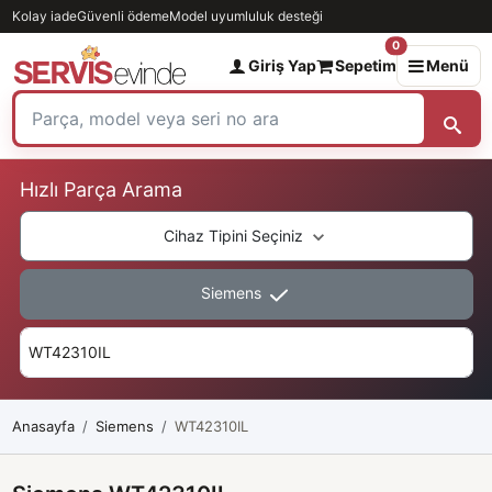
Kolay iade
Güvenli ödeme
Model uyumluluk desteği
0
Giriş Yap
Sepetim
Menü
Hızlı Parça Arama
Cihaz Tipini Seçiniz
Siemens
Anasayfa
Siemens
WT42310IL