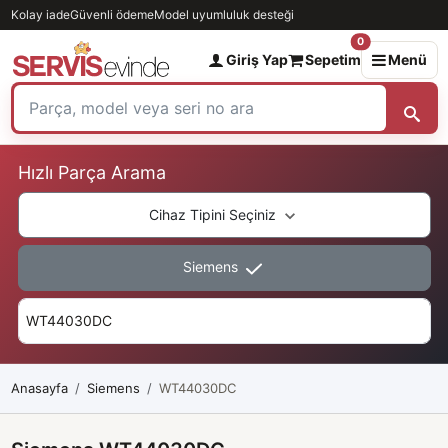
Kolay iade
Güvenli ödeme
Model uyumluluk desteği
0
Giriş Yap
Sepetim
Menü
Hızlı Parça Arama
Cihaz Tipini Seçiniz
Siemens
Anasayfa
Siemens
WT44030DC