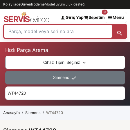
Kolay iade
Güvenli ödeme
Model uyumluluk desteği
0
Giriş Yap
Sepetim
Menü
Hızlı Parça Arama
Cihaz Tipini Seçiniz
Siemens
Anasayfa
Siemens
WT44720