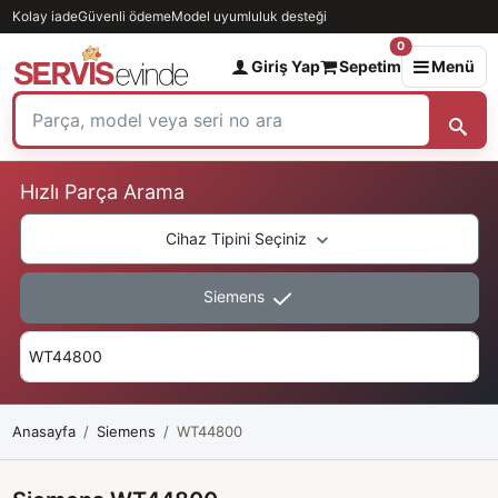
Kolay iade
Güvenli ödeme
Model uyumluluk desteği
0
Giriş Yap
Sepetim
Menü
Hızlı Parça Arama
Cihaz Tipini Seçiniz
Siemens
Anasayfa
Siemens
WT44800