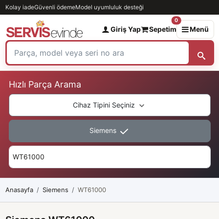
Kolay iade
Güvenli ödeme
Model uyumluluk desteği
0
Giriş Yap
Sepetim
Menü
Hızlı Parça Arama
Cihaz Tipini Seçiniz
Siemens
Anasayfa
Siemens
WT61000