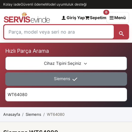
Kolay iade
Güvenli ödeme
Model uyumluluk desteği
0
Giriş Yap
Sepetim
Menü
Hızlı Parça Arama
Cihaz Tipini Seçiniz
Siemens
Anasayfa
Siemens
WT64080