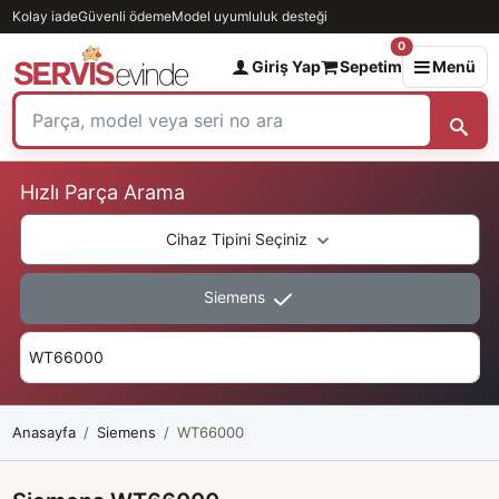
Kolay iade
Güvenli ödeme
Model uyumluluk desteği
0
Giriş Yap
Sepetim
Menü
Hızlı Parça Arama
Cihaz Tipini Seçiniz
Siemens
Anasayfa
Siemens
WT66000