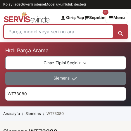
Kolay iade
Güvenli ödeme
Model uyumluluk desteği
0
Giriş Yap
Sepetim
Menü
Hızlı Parça Arama
Cihaz Tipini Seçiniz
Siemens
Anasayfa
Siemens
WT73080