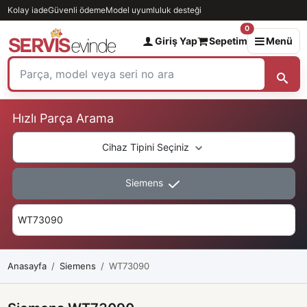
Kolay iade
Güvenli ödeme
Model uyumluluk desteği
0
Giriş Yap
Sepetim
Menü
Hızlı Parça Arama
Cihaz Tipini Seçiniz
Siemens
Anasayfa
Siemens
WT73090