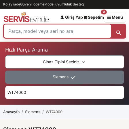
Kolay iade
Güvenli ödeme
Model uyumluluk desteği
0
Giriş Yap
Sepetim
Menü
Hızlı Parça Arama
Cihaz Tipini Seçiniz
Siemens
Anasayfa
Siemens
WT74000