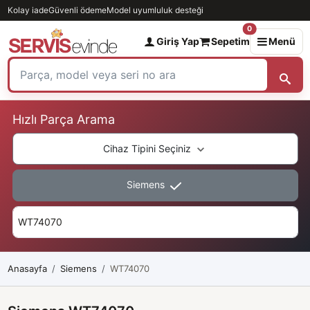
Kolay iade
Güvenli ödeme
Model uyumluluk desteği
0
Giriş Yap
Sepetim
Menü
Hızlı Parça Arama
Cihaz Tipini Seçiniz
Siemens
Anasayfa
Siemens
WT74070