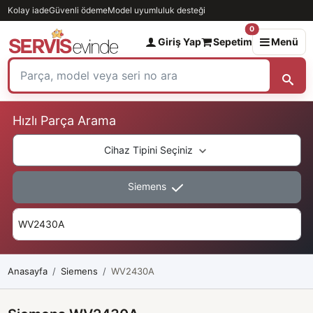
Kolay iade
Güvenli ödeme
Model uyumluluk desteği
0
Giriş Yap
Sepetim
Menü
Hızlı Parça Arama
Cihaz Tipini Seçiniz
Siemens
Anasayfa
Siemens
WV2430A