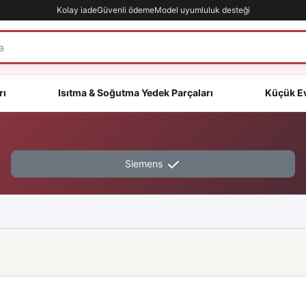
Kolay iade
Güvenli ödeme
Model uyumluluk desteği
rı
Isıtma & Soğutma Yedek Parçaları
Küçük Ev
Siemens