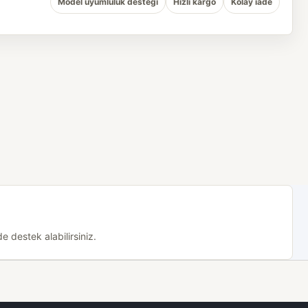
Model uyumluluk desteği
Hızlı kargo
Kolay iade
 destek alabilirsiniz.