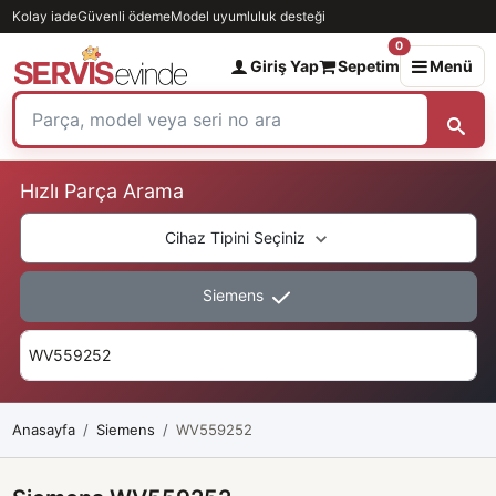
Kolay iade
Güvenli ödeme
Model uyumluluk desteği
0
Giriş Yap
Sepetim
Menü
Hızlı Parça Arama
Cihaz Tipini Seçiniz
Siemens
Anasayfa
Siemens
WV559252