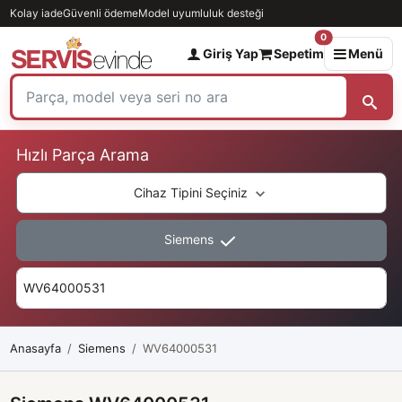
Kolay iade
Güvenli ödeme
Model uyumluluk desteği
0
Giriş Yap
Sepetim
Menü
Hızlı Parça Arama
Cihaz Tipini Seçiniz
Siemens
Anasayfa
Siemens
WV64000531