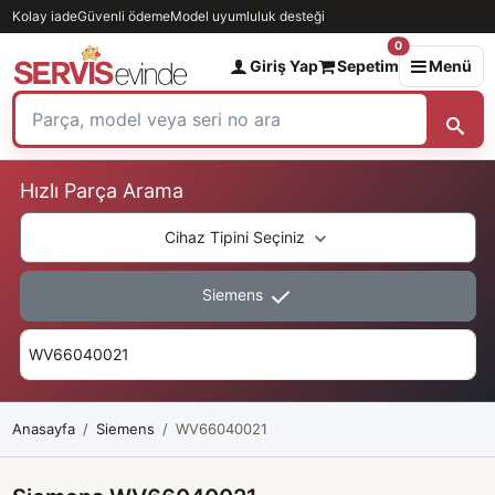
Kolay iade
Güvenli ödeme
Model uyumluluk desteği
0
Giriş Yap
Sepetim
Menü
Hızlı Parça Arama
Cihaz Tipini Seçiniz
Siemens
Anasayfa
Siemens
WV66040021