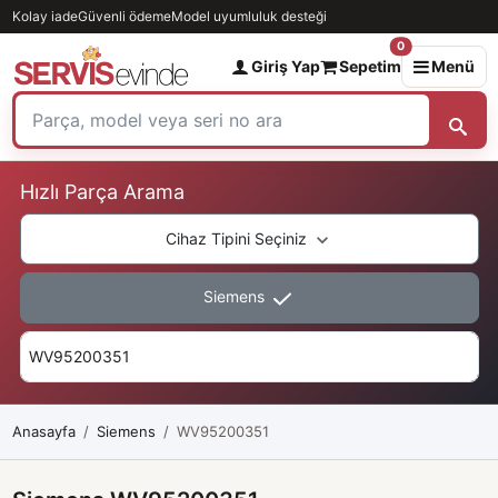
Kolay iade
Güvenli ödeme
Model uyumluluk desteği
0
Giriş Yap
Sepetim
Menü
Hızlı Parça Arama
Cihaz Tipini Seçiniz
Siemens
Anasayfa
Siemens
WV95200351