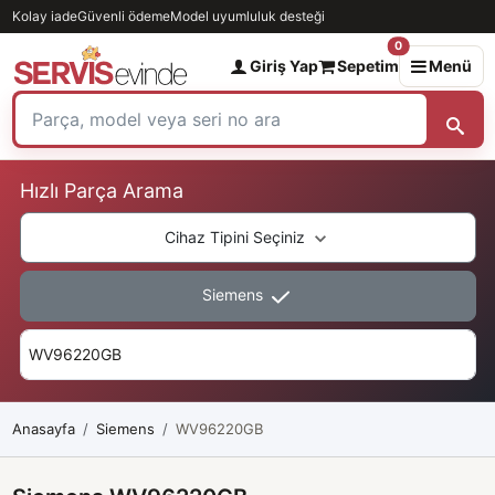
Kolay iade
Güvenli ödeme
Model uyumluluk desteği
0
Giriş Yap
Sepetim
Menü
Hızlı Parça Arama
Cihaz Tipini Seçiniz
Siemens
Anasayfa
Siemens
WV96220GB